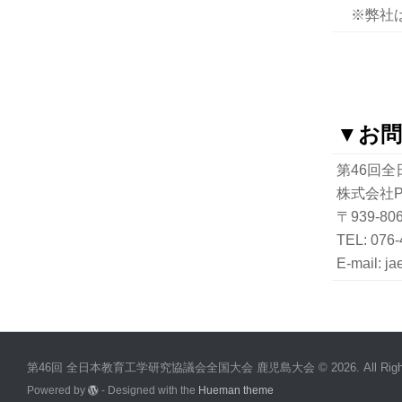
※弊社は
▼お
第46回
株式会社P
〒939-8
TEL: 076
E-mail: j
第46回 全日本教育工学研究協議会全国大会 鹿児島大会 © 2026. All Rights 
Powered by
- Designed with the
Hueman theme