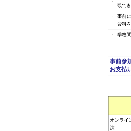
・
観で
・
事前
資料
・
学校
事前参
お支払い
オンライ
演，