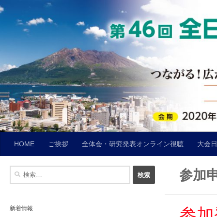
コンテンツへスキップ
HOME
ご挨拶
全体会・研究発表オンライン視聴
大会
検
参加
索:
新着情報
参加