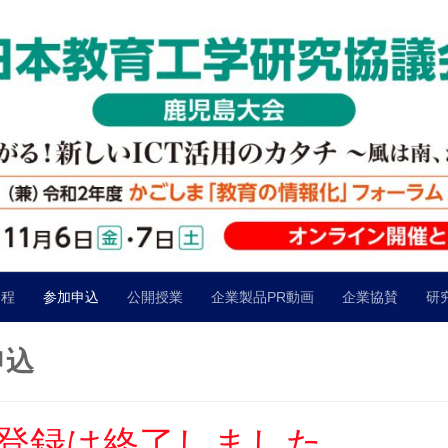
日程
参加申込
公開授業
企業製品PR動画
企業協賛
研
申込
登録は終了しました。