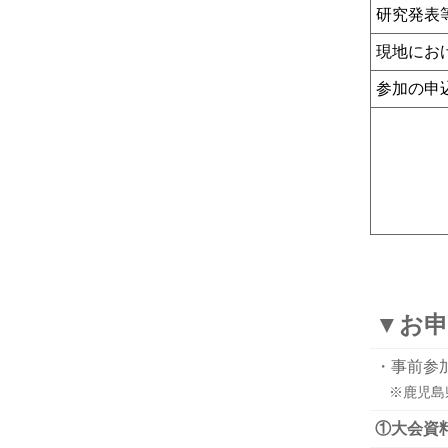
研究発表
現地にお
参加の申
▼お申
・事前参
※鹿児島
①大会資