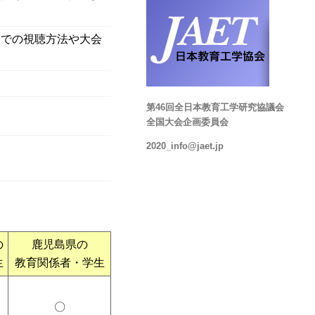
ンでの視聴方法や大会
第46回全日本教育工学研究協議会
全国大会企画委員会
2020_info@jaet.jp
の
鹿児島県の
生
教育関係者・学生
〇