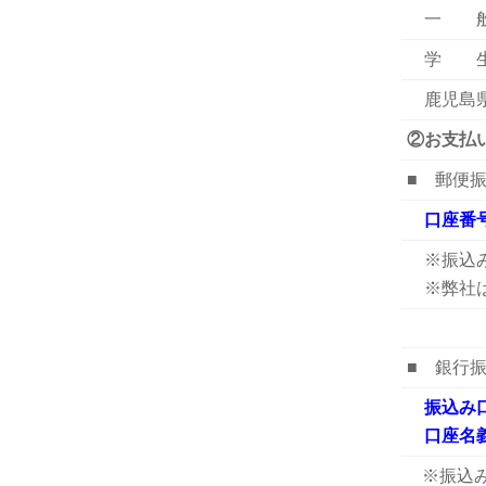
一 般：
学 生：
鹿児島県
②お支払
■ 郵便
口座番号：
※振込み
※弊社は
■ 銀行
振込み口
口座名義
※振込