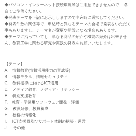
◆パソコン・インターネット接続環境等はご用意できませんので、 各
自でご準備ください。
◆発表テーマを下記にお示ししますので申込時に選択してください。
◆発表件数の関係等で、申込時と異なるテーマの会場で発表をいただく
事もありますし、テーマ名が変更や新設となる場合もあります。
◆テーマに沿っていても、単なる商品の紹介や機能の紹介は出来ませ
ん。教育工学に関わる研究や実践の発表をお願いいたします。
【テーマ】
A. 情報教育(情報活用能力の育成等)
B. 情報モラル、情報セキュリティ
C. 教科指導におけるICT活用
D. メディア教育、メディア・リテラシー
E. 特別支援教育
F. 教育・学習用ソフトウェア開発・評価
G. 教員研修、教員養成
H. 校務の情報化
I. ICT支援員及びサポート体制の構築・運営
J. その他